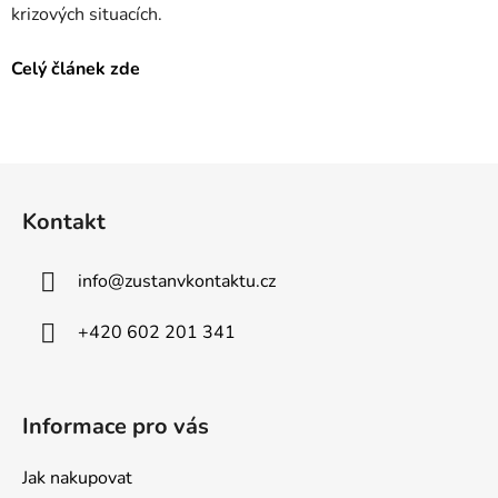
krizových situacích.
Celý článek zde
Z
á
Kontakt
p
a
info
@
zustanvkontaktu.cz
t
í
+420 602 201 341
Informace pro vás
Jak nakupovat