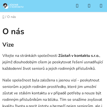
Přejít
Hledat
NÁKUP
na
KOŠÍK
obsah
Domů
/
O nás
O nás
Vize
Vítejte na stránkách společnosti
Zůstaň v kontaktu s.r.o.
,
jejímž dlouhodobým cílem je poskytovat řešení usnadňující
každodenní život seniorů a jejich rodinných příslušníků.
Naše společnost byla založena s jasnou vizí - poskytnout
seniorům a jejich rodinám prostředky, které jim umožní
zůstat ve stálém kontaktu a v případě potřeby a nouze být
rodinným příslušníkům na blízku. Tím se snažíme zvyšovat
kvalitu života a pocit jistoty a bezpečí nejen seniorům, ale i