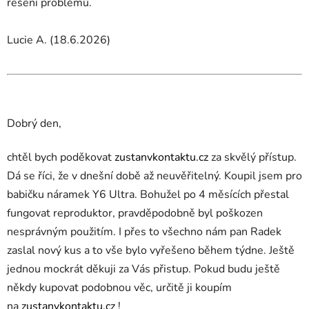
řešení problémů.
Lucie A. (18.6.2026)
Dobrý den,
chtěl bych poděkovat
zustanvkontaktu.cz
za skvělý přístup.
Dá se říci, že v dnešní době až neuvěřitelný. Koupil jsem pro
babičku náramek Y6 Ultra. Bohužel po 4 měsících přestal
fungovat reproduktor, pravděpodobně byl poškozen
nesprávným použitím. I přes to všechno nám pan Radek
zaslal nový kus a to vše bylo vyřešeno během týdne. Ještě
jednou mockrát děkuji za Vás přistup. Pokud budu ještě
někdy kupovat podobnou věc, určitě ji koupím
na
zustanvkontaktu.cz
!