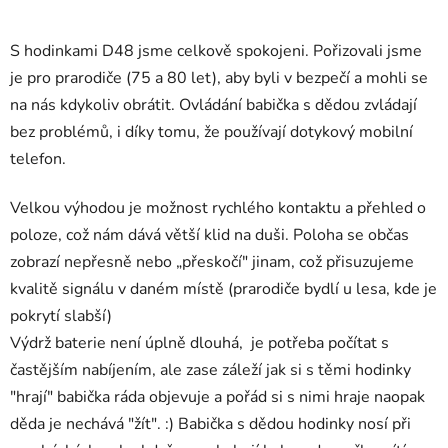
S hodinkami D48 jsme celkově spokojeni. Pořizovali jsme
je pro prarodiče (75 a 80 let), aby byli v bezpečí a mohli se
na nás kdykoliv obrátit. Ovládání babička s dědou zvládají
bez problémů, i díky tomu, že používají dotykový mobilní
telefon.
Velkou výhodou je možnost rychlého kontaktu a přehled o
poloze, což nám dává větší klid na duši. Poloha se občas
zobrazí nepřesně nebo „přeskočí" jinam, což přisuzujeme
kvalitě signálu v daném místě (prarodiče bydlí u lesa, kde je
pokrytí slabší)
Výdrž baterie není úplně dlouhá, je potřeba počítat s
častějším nabíjením, ale zase záleží jak si s těmi hodinky
"hrají" babička ráda objevuje a pořád si s nimi hraje naopak
děda je nechává "žít". :)
Babička s dědou hodinky nosí při