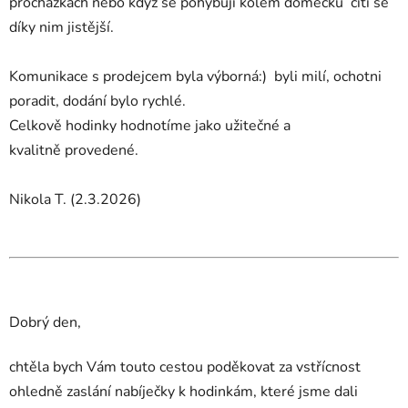
procházkách nebo když se pohybují kolem domečku cítí se
díky nim jistější.
Komunikace s prodejcem byla výborná:) byli milí, ochotni
poradit, dodání bylo rychlé.
Celkově hodinky hodnotíme jako užitečné a
kvalitně provedené.
Nikola T. (2.3.2026)
Dobrý den,
chtěla bych Vám touto cestou poděkovat za vstřícnost
ohledně zaslání nabíječky k hodinkám, které jsme dali