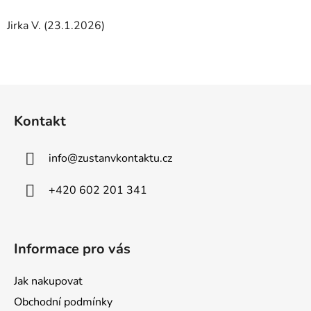
Jirka V. (23.1.2026)
Z
á
Kontakt
p
a
info
@
zustanvkontaktu.cz
t
í
+420 602 201 341
Informace pro vás
Jak nakupovat
Obchodní podmínky