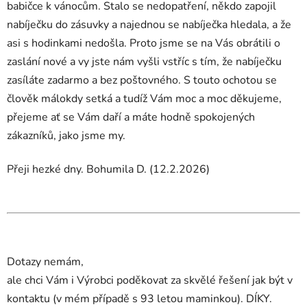
babičce k vánocům. Stalo se nedopatření, někdo zapojil
nabíječku do zásuvky a najednou se nabíječka hledala, a že
asi s hodinkami nedošla. Proto jsme se na Vás obrátili o
zaslání nové a vy jste nám vyšli vstříc s tím, že nabíječku
zasíláte zadarmo a bez poštovného. S touto ochotou se
člověk málokdy setká a tudíž Vám moc a moc děkujeme,
přejeme ať se Vám daří a máte hodně spokojených
zákazníků, jako jsme my.
Přeji hezké dny. Bohumila D. (12.2.2026)
Dotazy nemám,
ale chci Vám i Výrobci poděkovat za skvělé řešení jak být v
kontaktu (v mém případě s 93 letou maminkou). DÍKY.