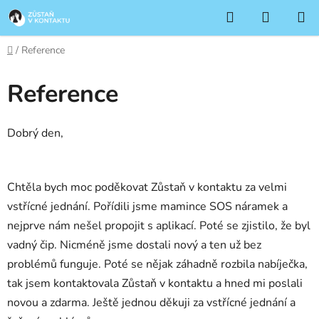
Přejít
Hledat
NÁKUP
na
KOŠÍK
obsah
Domů
/
Reference
Reference
Dobrý den,
Chtěla bych moc poděkovat Zůstaň v kontaktu za velmi
vstřícné jednání. Pořídili jsme mamince SOS náramek a
nejprve nám nešel propojit s aplikací. Poté se zjistilo, že byl
vadný čip. Nicméně jsme dostali nový a ten už bez
problémů funguje. Poté se nějak záhadně rozbila nabíječka,
tak jsem kontaktovala Zůstaň v kontaktu a hned mi poslali
novou a zdarma. Ještě jednou děkuji za vstřícné jednání a