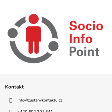
Z
á
Kontakt
p
a
info
@
zustanvkontaktu.cz
t
í
+420 602 201 341