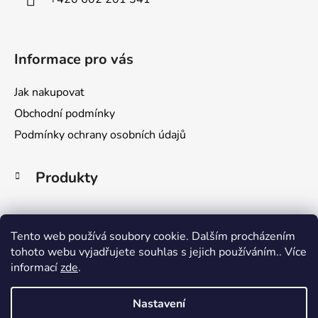
Informace pro vás
Jak nakupovat
Obchodní podmínky
Podmínky ochrany osobních údajů
K
Produkty
a
t
e
g
Nákupní košík
Tento web používá soubory cookie. Dalším procházením
o
tohoto webu vyjadřujete souhlas s jejich používáním.. Více
r
informací
zde
.
0
KS /
0 KČ
i
e
Nastavení