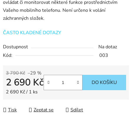
ovládat či monitorovat některé funkce prostřednictvím
Vašeho mobilního telefonu. Není určeno k volání
záchranných složek.
ČASTO KLADENÉ DOTAZY
Dostupnost
Na dotaz
Kód:
003
3 790 Kč
–29 %
2 690 Kč
DO KOŠÍKU
Měrná cena:
2 690 Kč / 1 ks
Tisk
Zeptat se
Sdílet