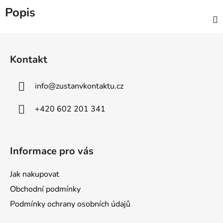
Popis
Z
á
Kontakt
p
a
info
@
zustanvkontaktu.cz
t
í
+420 602 201 341
Informace pro vás
Jak nakupovat
Obchodní podmínky
Podmínky ochrany osobních údajů